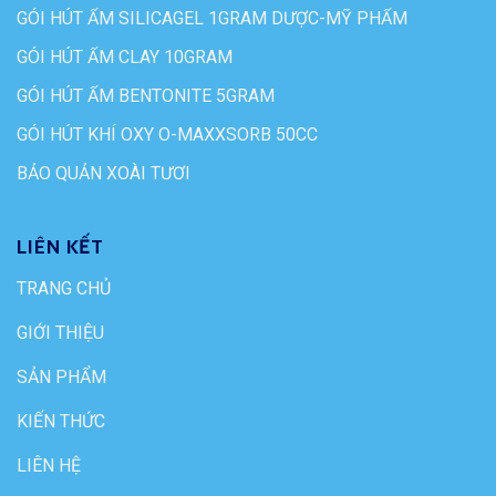
GÓI HÚT ẨM SILICAGEL 1GRAM DƯỢC-MỸ PHẨM
GÓI HÚT ẨM CLAY 10GRAM
GÓI HÚT ẨM BENTONITE 5GRAM
GÓI HÚT KHÍ OXY O-MAXXSORB 50CC
BẢO QUẢN XOÀI TƯƠI
LIÊN KẾT
TRANG CHỦ
GIỚI THIỆU
SẢN PHẨM
KIẾN THỨC
LIÊN HỆ