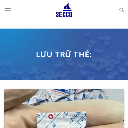
Skip
to
content
LƯU TRỮ THẺ: