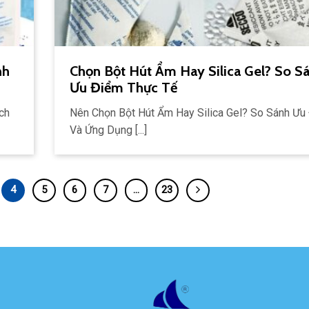
nh
Chọn Bột Hút Ẩm Hay Silica Gel? So S
Ưu Điểm Thực Tế
ch
Nên Chọn Bột Hút Ẩm Hay Silica Gel? So Sánh Ưu
Và Ứng Dụng [...]
4
5
6
7
…
23