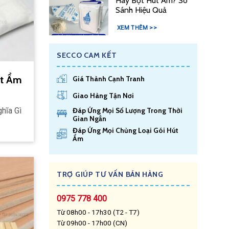
Hay Bột Hút Ẩm? So
Sánh Hiệu Quả
XEM THÊM >>
SECCO CAM KẾT
út Ẩm
Giá Thành Cạnh Tranh
Giao Hàng Tận Nơi
hĩa Gì
Đáp Ứng Mọi Số Lượng Trong Thời
Gian Ngắn
Đáp Ứng Mọi Chủng Loại Gói Hút
Ẩm
TRỢ GIÚP TƯ VẤN BÁN HÀNG
0975 778 400
Từ 08h00 - 17h30 (T2 - T7)
Từ 09h00 - 17h00 (CN)