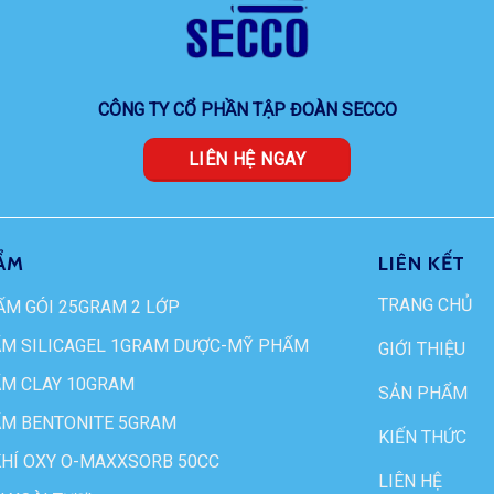
CÔNG TY CỔ PHẦN TẬP ĐOÀN SECCO
LIÊN HỆ NGAY
ẨM
LIÊN KẾT
TRANG CHỦ
ẨM GÓI 25GRAM 2 LỚP
ẨM SILICAGEL 1GRAM DƯỢC-MỸ PHẨM
GIỚI THIỆU
ẨM CLAY 10GRAM
SẢN PHẨM
ẨM BENTONITE 5GRAM
KIẾN THỨC
KHÍ OXY O-MAXXSORB 50CC
LIÊN HỆ