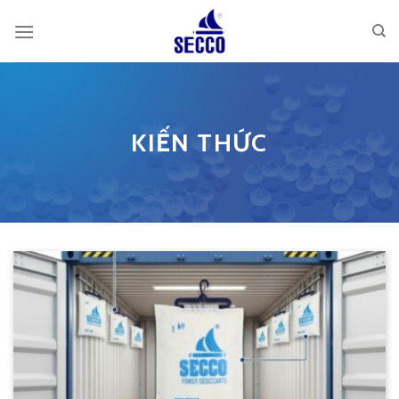
Skip
to
content
KIẾN THỨC