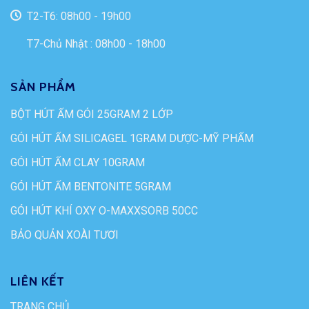
T2-T6: 08h00 - 19h00
T7-Chủ Nhật : 08h00 - 18h00
SẢN PHẨM
BỘT HÚT ẨM GÓI 25GRAM 2 LỚP
GÓI HÚT ẨM SILICAGEL 1GRAM DƯỢC-MỸ PHẨM
GÓI HÚT ẨM CLAY 10GRAM
GÓI HÚT ẨM BENTONITE 5GRAM
GÓI HÚT KHÍ OXY O-MAXXSORB 50CC
BẢO QUẢN XOÀI TƯƠI
LIÊN KẾT
TRANG CHỦ