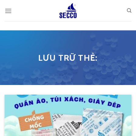
Skip
to
content
LƯU TRỮ THẺ: