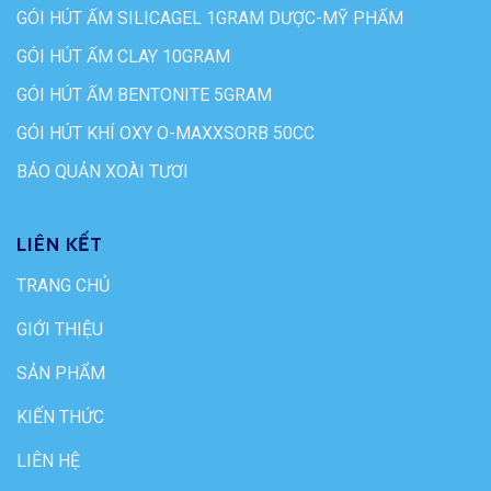
GÓI HÚT ẨM SILICAGEL 1GRAM DƯỢC-MỸ PHẨM
GÓI HÚT ẨM CLAY 10GRAM
GÓI HÚT ẨM BENTONITE 5GRAM
GÓI HÚT KHÍ OXY O-MAXXSORB 50CC
BẢO QUẢN XOÀI TƯƠI
LIÊN KẾT
TRANG CHỦ
GIỚI THIỆU
SẢN PHẨM
KIẾN THỨC
LIÊN HỆ