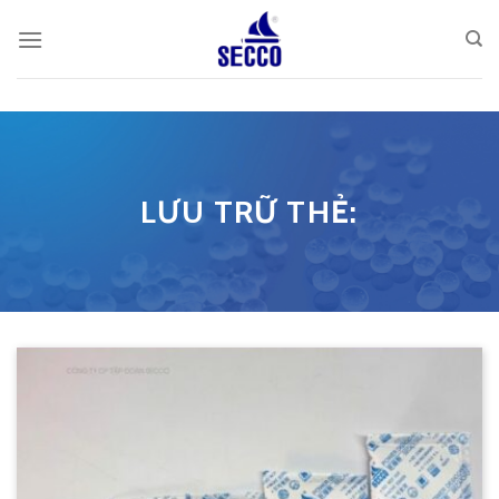
Skip
to
content
LƯU TRỮ THẺ: