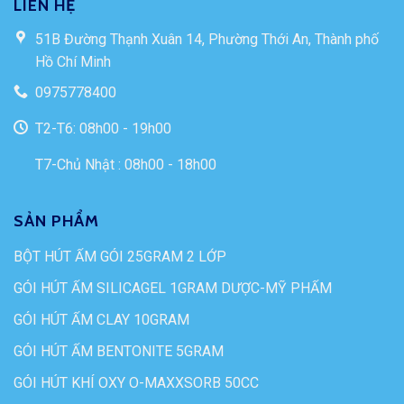
LIÊN HỆ
51B Đường Thạnh Xuân 14, Phường Thới An, Thành phố
Hồ Chí Minh
0975778400
T2-T6: 08h00 - 19h00
T7-Chủ Nhật : 08h00 - 18h00
SẢN PHẨM
BỘT HÚT ẨM GÓI 25GRAM 2 LỚP
GÓI HÚT ẨM SILICAGEL 1GRAM DƯỢC-MỸ PHẨM
GÓI HÚT ẨM CLAY 10GRAM
GÓI HÚT ẨM BENTONITE 5GRAM
GÓI HÚT KHÍ OXY O-MAXXSORB 50CC