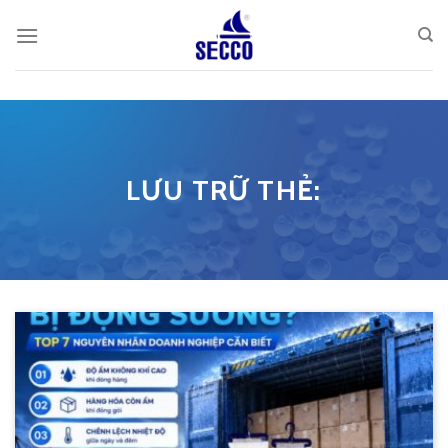
Skip
to
content
LƯU TRỮ THẺ: