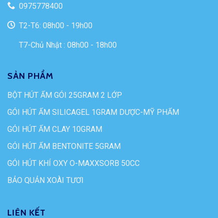
0975778400
T2-T6: 08h00 - 19h00
T7-Chủ Nhật : 08h00 - 18h00
SẢN PHẨM
BỘT HÚT ẨM GÓI 25GRAM 2 LỚP
GÓI HÚT ẨM SILICAGEL 1GRAM DƯỢC-MỸ PHẨM
GÓI HÚT ẨM CLAY 10GRAM
GÓI HÚT ẨM BENTONITE 5GRAM
GÓI HÚT KHÍ OXY O-MAXXSORB 50CC
BẢO QUẢN XOÀI TƯƠI
LIÊN KẾT