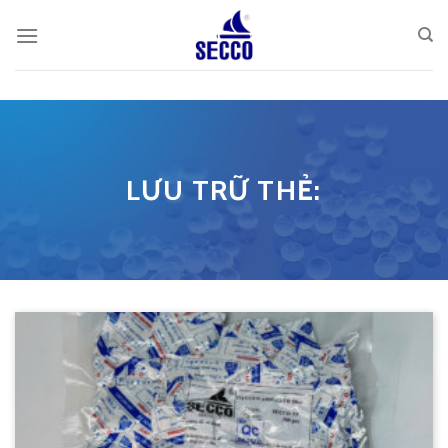
Skip
to
content
LƯU TRỮ THẺ: