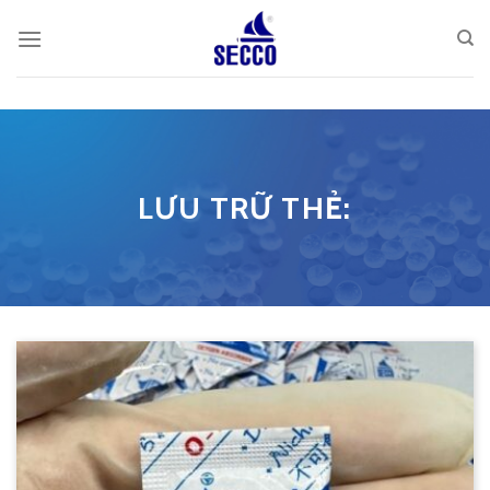
Skip
to
content
LƯU TRỮ THẺ: