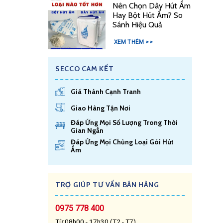
Nên Chọn Dây Hút Ẩm
Hay Bột Hút Ẩm? So
Sánh Hiệu Quả
XEM THÊM >>
SECCO CAM KẾT
Giá Thành Cạnh Tranh
Giao Hàng Tận Nơi
Đáp Ứng Mọi Số Lượng Trong Thời
Gian Ngắn
Đáp Ứng Mọi Chủng Loại Gói Hút
Ẩm
TRỢ GIÚP TƯ VẤN BÁN HÀNG
0975 778 400
Từ 08h00 - 17h30 (T2 - T7)