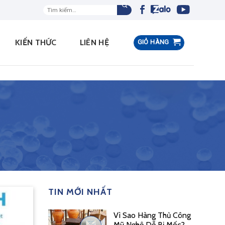
Tìm
kiếm:
KIẾN THỨC
LIÊN HỆ
GIỎ HÀNG
TIN MỚI NHẤT
Vì Sao Hàng Thủ Công
Mỹ Nghệ Dễ Bị Mốc?