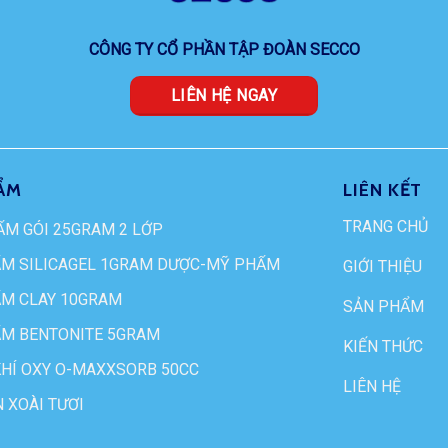
CÔNG TY CỔ PHẦN TẬP ĐOÀN SECCO
LIÊN HỆ NGAY
ẨM
LIÊN KẾT
TRANG CHỦ
ẨM GÓI 25GRAM 2 LỚP
ẨM SILICAGEL 1GRAM DƯỢC-MỸ PHẨM
GIỚI THIỆU
ẨM CLAY 10GRAM
SẢN PHẨM
ẨM BENTONITE 5GRAM
KIẾN THỨC
KHÍ OXY O-MAXXSORB 50CC
LIÊN HỆ
 XOÀI TƯƠI