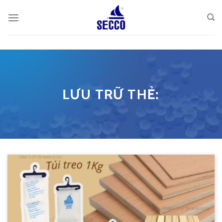
Skip
to
content
LƯU TRỮ THẺ: