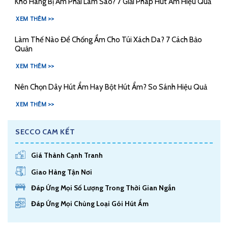
Kho Hàng Bị Ẩm Phải Làm Sao? 7 Giải Pháp Hút Ẩm Hiệu Quả
XEM THÊM >>
Làm Thế Nào Để Chống Ẩm Cho Túi Xách Da? 7 Cách Bảo
Quản
XEM THÊM >>
Nên Chọn Dây Hút Ẩm Hay Bột Hút Ẩm? So Sánh Hiệu Quả
XEM THÊM >>
SECCO CAM KẾT
Giá Thành Cạnh Tranh
Giao Hàng Tận Nơi
Đáp Ứng Mọi Số Lượng Trong Thời Gian Ngắn
Đáp Ứng Mọi Chủng Loại Gói Hút Ẩm