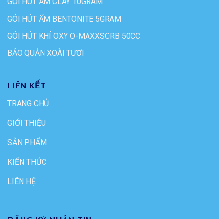
GÓI HÚT ẨM CLAY 10GRAM
GÓI HÚT ẨM BENTONITE 5GRAM
GÓI HÚT KHÍ OXY O-MAXXSORB 50CC
BẢO QUẢN XOÀI TƯƠI
LIÊN KẾT
TRANG CHỦ
GIỚI THIỆU
SẢN PHẨM
KIẾN THỨC
LIÊN HỆ