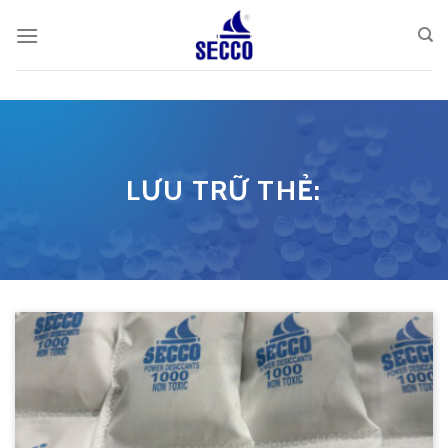
Skip
to
content
LƯU TRỮ THẺ: