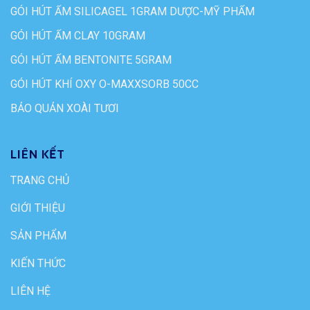
GÓI HÚT ẨM SILICAGEL 1GRAM DƯỢC-MỸ PHẨM
GÓI HÚT ẨM CLAY 10GRAM
GÓI HÚT ẨM BENTONITE 5GRAM
GÓI HÚT KHÍ OXY O-MAXXSORB 50CC
BẢO QUẢN XOÀI TƯƠI
LIÊN KẾT
TRANG CHỦ
GIỚI THIỆU
SẢN PHẨM
KIẾN THỨC
LIÊN HỆ