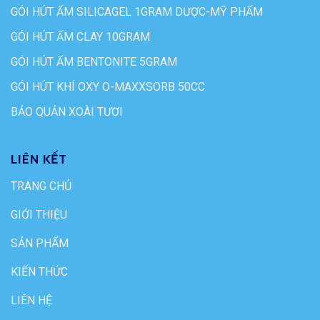
GÓI HÚT ẨM SILICAGEL 1GRAM DƯỢC-MỸ PHẨM
GÓI HÚT ẨM CLAY 10GRAM
GÓI HÚT ẨM BENTONITE 5GRAM
GÓI HÚT KHÍ OXY O-MAXXSORB 50CC
BẢO QUẢN XOÀI TƯƠI
LIÊN KẾT
TRANG CHỦ
GIỚI THIỆU
SẢN PHẨM
KIẾN THỨC
LIÊN HỆ