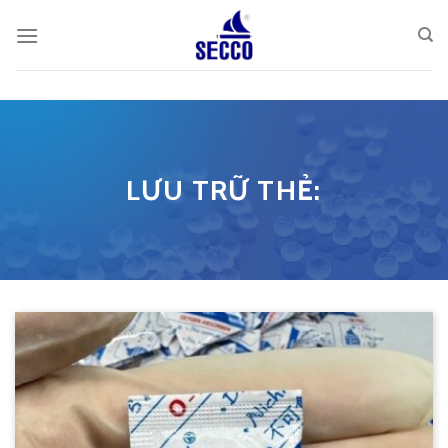
Skip
to
content
LƯU TRỮ THẺ: