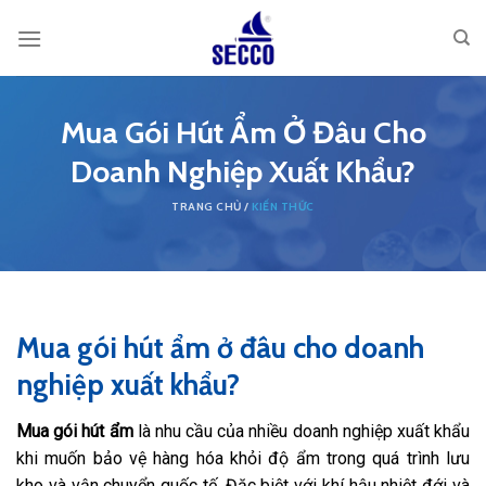
Skip
to
content
Mua Gói Hút Ẩm Ở Đâu Cho
Doanh Nghiệp Xuất Khẩu?
KIẾN THỨC
Mua gói hút ẩm ở đâu cho doanh
nghiệp xuất khẩu?
Mua gói hút ẩm
là nhu cầu của nhiều doanh nghiệp xuất khẩu
khi muốn bảo vệ hàng hóa khỏi độ ẩm trong quá trình lưu
kho và vận chuyển quốc tế. Đặc biệt với khí hậu nhiệt đới và