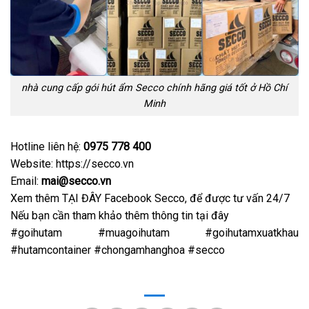
nhà cung cấp gói hút ẩm Secco chính hãng giá tốt ở Hồ Chí
Minh
Hotline liên hệ:
0975 778 400
Website: https://secco.vn
Email:
mai@secco.vn
Xem thêm
TẠI ĐÂY Facebook Secco
, để được tư vấn 24/7
Nếu bạn cần tham khảo thêm t
hông tin tại đây
#goihutam #muagoihutam #goihutamxuatkhau
#hutamcontainer #chongamhanghoa #secco