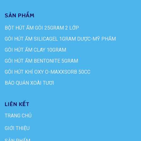
SẢN PHẨM
BỘT HÚT ẨM GÓI 25GRAM 2 LỚP
GÓI HÚT ẨM SILICAGEL 1GRAM DƯỢC-MỸ PHẨM
GÓI HÚT ẨM CLAY 10GRAM
GÓI HÚT ẨM BENTONITE 5GRAM
GÓI HÚT KHÍ OXY O-MAXXSORB 50CC
BẢO QUẢN XOÀI TƯƠI
LIÊN KẾT
TRANG CHỦ
GIỚI THIỆU
SẢN PHẨM