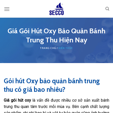
Skip
to
content
Giá Gói Hút Oxy Bảo Quản Bánh
Trung Thu Hiện Nay
KIẾN THỨC
Gói hút Oxy bảo quản bánh trung
thu có giá bao nhiêu?
Giá gói hút oxy
là vấn đề được nhiều cơ sở sản xuất bánh
trung thu quan tâm trước mỗi mùa vụ. Bên cạnh chất lượng
sản phẩm, chi phí bao bì và vật tư bảo quản cũng ảnh hưởng