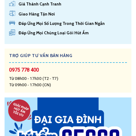
Giá Thành Cạnh Tranh
Giao Hàng Tận Nơi
Đáp Ứng Mọi Số Lượng Trong Thời Gian Ngắn
Đáp Ứng Mọi Chủng Loại Gói Hút Ẩm
TRỢ GIÚP TƯ VẤN BÁN HÀNG
0975 778 400
Từ 08h00 - 17h30 (T2 - T7)
Từ 09h00 - 17h00 (CN)