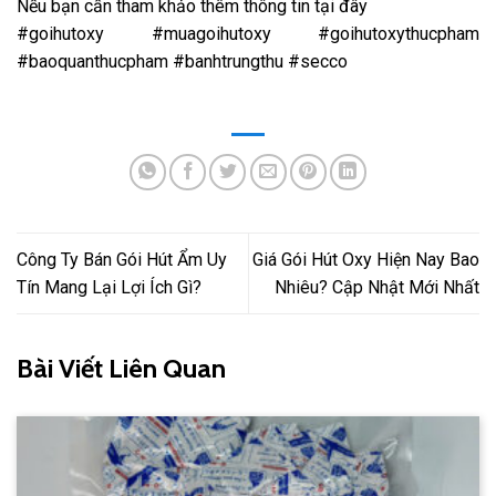
Nếu bạn cần tham khảo thêm t
hông tin tại đây
#goihutoxy #muagoihutoxy #goihutoxythucpham
#baoquanthucpham #banhtrungthu #secco
Công Ty Bán Gói Hút Ẩm Uy
Giá Gói Hút Oxy Hiện Nay Bao
Tín Mang Lại Lợi Ích Gì?
Nhiêu? Cập Nhật Mới Nhất
Bài Viết Liên Quan