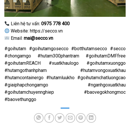
Liên hệ tư vấn:
0975 778 400
Website:
https://secco.vn
Email:
mai@secco.vn
#goihutam #goihutamgosecco #botthutamsecco #secco
#chongamgo #hutam300phantram #goihutamDMFfree
#goihutamREACH #xuatkhaulogo #goihutamxuonggo
#hutamgothanhpham #hutamvongoxuatkhau
#hutamcontainergo #hutamluukho #goihutamchatluongcao
#giaiphapchongamgo #nganhgoxuatkhau
#goihutamchuyennghiep #baovegokhongmoc
#baovethunggo