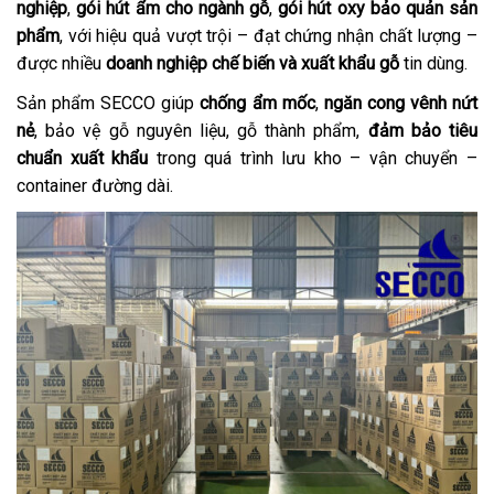
nghiệp
,
gói hút ẩm cho ngành gỗ
,
gói hút oxy bảo quản sản
phẩm
, với hiệu quả vượt trội – đạt chứng nhận chất lượng –
được nhiều
doanh nghiệp chế biến và xuất khẩu gỗ
tin dùng.
Sản phẩm SECCO giúp
chống ẩm mốc
,
ngăn cong vênh nứt
nẻ
, bảo vệ gỗ nguyên liệu, gỗ thành phẩm,
đảm bảo tiêu
chuẩn xuất khẩu
trong quá trình lưu kho – vận chuyển –
container đường dài.