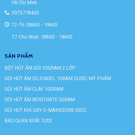
Hồ Chí Minh
0975778400
T2-T6: 08h00 - 19h00
T7-Chủ Nhật : 08h00 - 18h00
SẢN PHẨM
BỘT HÚT ẨM GÓI 25GRAM 2 LỚP
GÓI HÚT ẨM SILICAGEL 1GRAM DƯỢC-MỸ PHẨM
GÓI HÚT ẨM CLAY 10GRAM
GÓI HÚT ẨM BENTONITE 5GRAM
GÓI HÚT KHÍ OXY O-MAXXSORB 50CC
BẢO QUẢN XOÀI TƯƠI