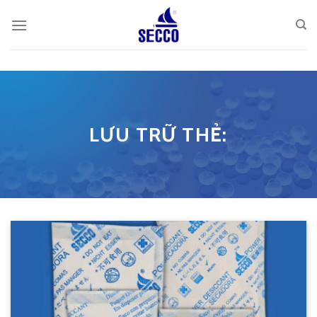
Skip
to
content
LƯU TRỮ THẺ: