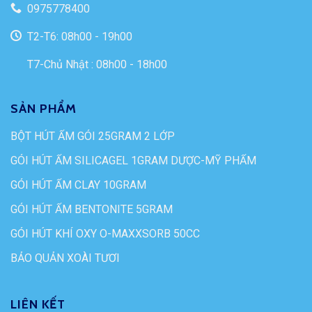
0975778400
T2-T6: 08h00 - 19h00
T7-Chủ Nhật : 08h00 - 18h00
SẢN PHẨM
BỘT HÚT ẨM GÓI 25GRAM 2 LỚP
GÓI HÚT ẨM SILICAGEL 1GRAM DƯỢC-MỸ PHẨM
GÓI HÚT ẨM CLAY 10GRAM
GÓI HÚT ẨM BENTONITE 5GRAM
GÓI HÚT KHÍ OXY O-MAXXSORB 50CC
BẢO QUẢN XOÀI TƯƠI
LIÊN KẾT