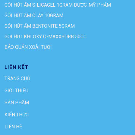
GÓI HÚT ẨM SILICAGEL 1GRAM DƯỢC-MỸ PHẨM
GÓI HÚT ẨM CLAY 10GRAM
GÓI HÚT ẨM BENTONITE 5GRAM
GÓI HÚT KHÍ OXY O-MAXXSORB 50CC
BẢO QUẢN XOÀI TƯƠI
LIÊN KẾT
TRANG CHỦ
GIỚI THIỆU
SẢN PHẨM
KIẾN THỨC
LIÊN HỆ