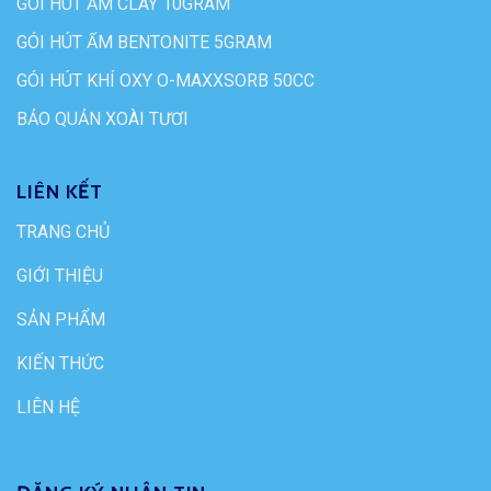
GÓI HÚT ẨM CLAY 10GRAM
GÓI HÚT ẨM BENTONITE 5GRAM
GÓI HÚT KHÍ OXY O-MAXXSORB 50CC
BẢO QUẢN XOÀI TƯƠI
LIÊN KẾT
TRANG CHỦ
GIỚI THIỆU
SẢN PHẨM
KIẾN THỨC
LIÊN HỆ