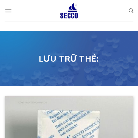
Skip
to
content
LƯU TRỮ THẺ: