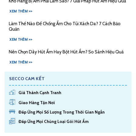
Kho Hàng Bị Ẩm Phải Làm Sao? 7 Giải Pháp Hút Ẩm Hiệu Quả
XEM THÊM >>
Làm Thế Nào Để Chống Ẩm Cho Túi Xách Da? 7 Cách Bảo
Quản
XEM THÊM >>
Nên Chọn Dây Hút Ẩm Hay Bột Hút Ẩm? So Sánh Hiệu Quả
XEM THÊM >>
SECCO CAM KẾT
Giá Thành Cạnh Tranh
Giao Hàng Tận Nơi
Đáp Ứng Mọi Số Lượng Trong Thời Gian Ngắn
Đáp Ứng Mọi Chủng Loại Gói Hút Ẩm