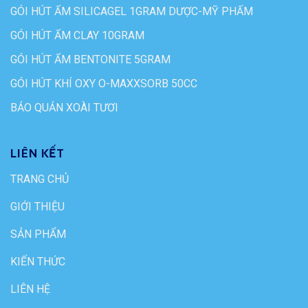
GÓI HÚT ẨM SILICAGEL 1GRAM DƯỢC-MỸ PHẨM
GÓI HÚT ẨM CLAY 10GRAM
GÓI HÚT ẨM BENTONITE 5GRAM
GÓI HÚT KHÍ OXY O-MAXXSORB 50CC
BẢO QUẢN XOÀI TƯƠI
LIÊN KẾT
TRANG CHỦ
GIỚI THIỆU
SẢN PHẨM
KIẾN THỨC
LIÊN HỆ