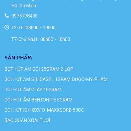
Hồ Chí Minh
0975778400
T2-T6: 08h00 - 19h00
T7-Chủ Nhật : 08h00 - 18h00
SẢN PHẨM
BỘT HÚT ẨM GÓI 25GRAM 2 LỚP
GÓI HÚT ẨM SILICAGEL 1GRAM DƯỢC-MỸ PHẨM
GÓI HÚT ẨM CLAY 10GRAM
GÓI HÚT ẨM BENTONITE 5GRAM
GÓI HÚT KHÍ OXY O-MAXXSORB 50CC
BẢO QUẢN XOÀI TƯƠI