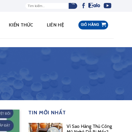
Tìm
kiếm:
KIẾN THỨC
LIÊN HỆ
GIỎ HÀNG
TIN MỚI NHẤT
Vì Sao Hàng Thủ Công
Mỹ Nghệ Dễ Bị Mốc?