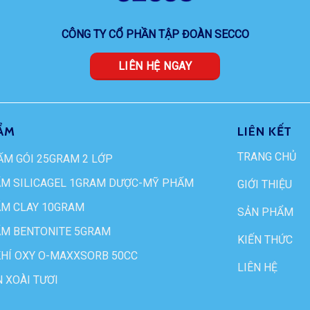
CÔNG TY CỔ PHẦN TẬP ĐOÀN SECCO
LIÊN HỆ NGAY
ẨM
LIÊN KẾT
TRANG CHỦ
ẨM GÓI 25GRAM 2 LỚP
ẨM SILICAGEL 1GRAM DƯỢC-MỸ PHẨM
GIỚI THIỆU
ẨM CLAY 10GRAM
SẢN PHẨM
ẨM BENTONITE 5GRAM
KIẾN THỨC
KHÍ OXY O-MAXXSORB 50CC
LIÊN HỆ
 XOÀI TƯƠI