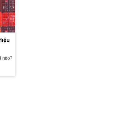
Hiệu
ế nào?