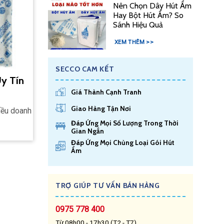
Nên Chọn Dây Hút Ẩm
Hay Bột Hút Ẩm? So
Sánh Hiệu Quả
XEM THÊM >>
SECCO CAM KẾT
y Tín
Giá Thành Cạnh Tranh
Giao Hàng Tận Nơi
iều doanh
Đáp Ứng Mọi Số Lượng Trong Thời
Gian Ngắn
Đáp Ứng Mọi Chủng Loại Gói Hút
Ẩm
TRỢ GIÚP TƯ VẤN BÁN HÀNG
0975 778 400
Từ 08h00 - 17h30 (T2 - T7)