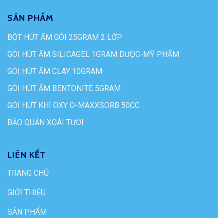
SẢN PHẨM
BỘT HÚT ẨM GÓI 25GRAM 2 LỚP
GÓI HÚT ẨM SILICAGEL 1GRAM DƯỢC-MỸ PHẨM
GÓI HÚT ẨM CLAY 10GRAM
GÓI HÚT ẨM BENTONITE 5GRAM
GÓI HÚT KHÍ OXY O-MAXXSORB 50CC
BẢO QUẢN XOÀI TƯƠI
LIÊN KẾT
TRANG CHỦ
GIỚI THIỆU
SẢN PHẨM