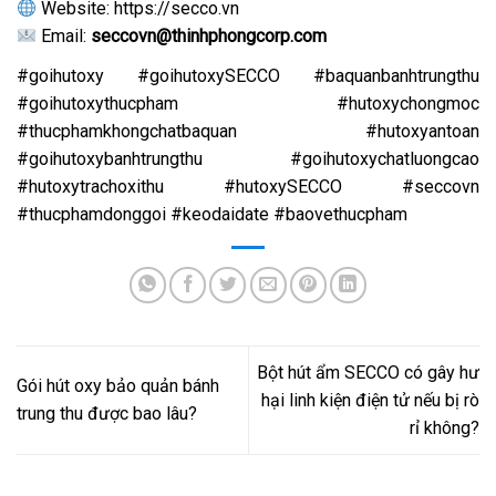
Website:
https://secco.vn
Email:
seccovn@thinhphongcorp.com
#goihutoxy #goihutoxySECCO #baquanbanhtrungthu
#goihutoxythucpham #hutoxychongmoc
#thucphamkhongchatbaquan #hutoxyantoan
#goihutoxybanhtrungthu #goihutoxychatluongcao
#hutoxytrachoxithu #hutoxySECCO #seccovn
#thucphamdonggoi #keodaidate #baovethucpham
Bột hút ẩm SECCO có gây hư
Gói hút oxy bảo quản bánh
hại linh kiện điện tử nếu bị rò
trung thu được bao lâu?
rỉ không?