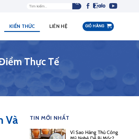
Tìm
kiếm:
KIẾN THỨC
LIÊN HỆ
GIỎ HÀNG
 Điểm Thực Tế
m Và
TIN MỚI NHẤT
Vì Sao Hàng Thủ Công
Mỹ Nghệ Dễ Bị Mốc?