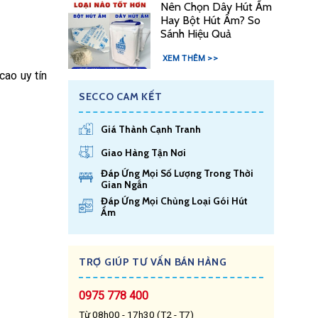
Nên Chọn Dây Hút Ẩm
Hay Bột Hút Ẩm? So
Sánh Hiệu Quả
XEM THÊM >>
cao uy tín
SECCO CAM KẾT
Giá Thành Cạnh Tranh
Giao Hàng Tận Nơi
Đáp Ứng Mọi Số Lượng Trong Thời
Gian Ngắn
Đáp Ứng Mọi Chủng Loại Gói Hút
Ẩm
TRỢ GIÚP TƯ VẤN BÁN HÀNG
0975 778 400
Từ 08h00 - 17h30 (T2 - T7)