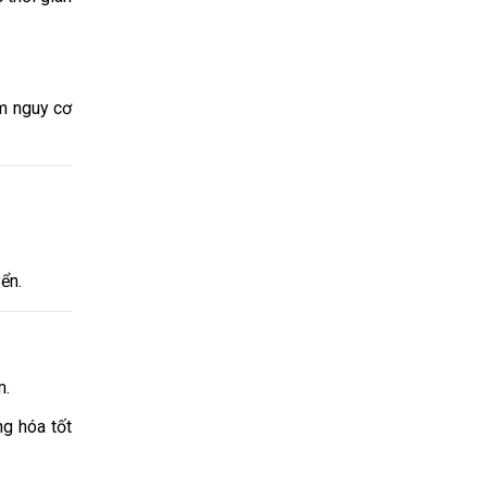
m nguy cơ
ển.
m.
g hóa tốt