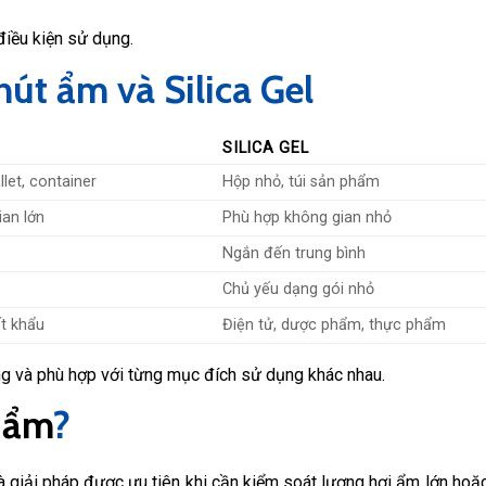
điều kiện sử dụng.
út ẩm và Silica Gel
SILICA GEL
let, container
Hộp nhỏ, túi sản phẩm
ian lớn
Phù hợp không gian nhỏ
Ngắn đến trung bình
Chủ yếu dạng gói nhỏ
ất khẩu
Điện tử, dược phẩm, thực phẩm
êng và phù hợp với từng mục đích sử dụng khác nhau.
 ẩm
?
à giải pháp được ưu tiên khi cần kiểm soát lượng hơi ẩm lớn hoặc