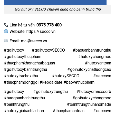
Gói hút oxy SECCO chuyên dùng cho bánh trung thu
Liên hệ tư vấn:
0975 778 400
Website:
https://secco.vn
Email: mai@secco.vn
#goihutoxy #goihutoxySECCO #baquanbanhtrungthu
#goihutoxythucpham #hutoxychongmoc
#thucphamkhongchatbaquan #hutoxyantoan
#goihutoxybanhtrungthu #goihutoxychatluongcao
#hutoxytrachoxithu #hutoxySECCO #seccovn
#thucphamdonggoi #keodaidate #baovethucpham
#goihutoxy #goihutoxytrungthu #hutoxyomaxxsorb
#baoqoanbanhtrungthu #goihutoxychongmoc
#banhtrungthu #banhtrungthuhandmade
#hutoxygiubanhlauhon #thucphamantoan #seccovn