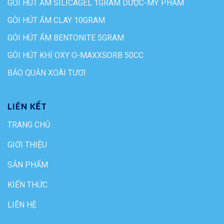
GÓI HÚT ẨM SILICAGEL 1GRAM DƯỢC-MỸ PHẨM
GÓI HÚT ẨM CLAY 10GRAM
GÓI HÚT ẨM BENTONITE 5GRAM
GÓI HÚT KHÍ OXY O-MAXXSORB 50CC
BẢO QUẢN XOÀI TƯƠI
LIÊN KẾT
TRANG CHỦ
GIỚI THIỆU
SẢN PHẨM
KIẾN THỨC
LIÊN HỆ