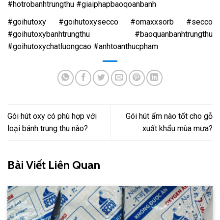
#hotrobanhtrungthu #giaiphapbaoqoanbanh
#goihutoxy #goihutoxysecco #omaxxsorb #secco
#goihutoxybanhtrungthu #baoquanbanhtrungthu
#goihutoxychatluongcao #anhtoanthucpham
Gói hút oxy có phù hợp với
Gói hút ẩm nào tốt cho gỗ
loại bánh trung thu nào?
xuất khẩu mùa mưa?
Bài Viết Liên Quan