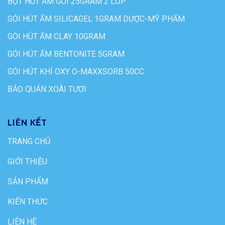
BỘT HÚT ẨM GÓI 25GRAM 2 LỚP
GÓI HÚT ẨM SILICAGEL 1GRAM DƯỢC-MỸ PHẨM
GÓI HÚT ẨM CLAY 10GRAM
GÓI HÚT ẨM BENTONITE 5GRAM
GÓI HÚT KHÍ OXY O-MAXXSORB 50CC
BẢO QUẢN XOÀI TƯƠI
LIÊN KẾT
TRANG CHỦ
GIỚI THIỆU
SẢN PHẨM
KIẾN THỨC
LIÊN HỆ