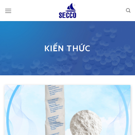
Skip
to
content
KIẾN THỨC