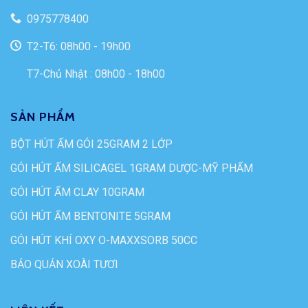
0975778400
T2-T6: 08h00 - 19h00
T7-Chủ Nhật : 08h00 - 18h00
SẢN PHẨM
BỘT HÚT ẨM GÓI 25GRAM 2 LỚP
GÓI HÚT ẨM SILICAGEL 1GRAM DƯỢC-MỸ PHẨM
GÓI HÚT ẨM CLAY 10GRAM
GÓI HÚT ẨM BENTONITE 5GRAM
GÓI HÚT KHÍ OXY O-MAXXSORB 50CC
BẢO QUẢN XOÀI TƯƠI