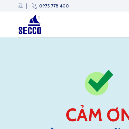
Skip
0975 778 400
to
content
CẢM Ơ