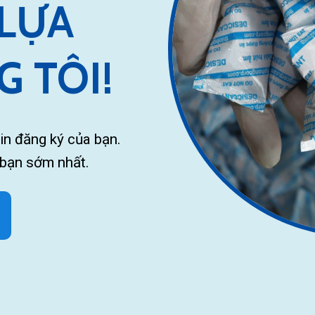
 LỰA
 TÔI!
in đăng ký của bạn.
i bạn sớm nhất.