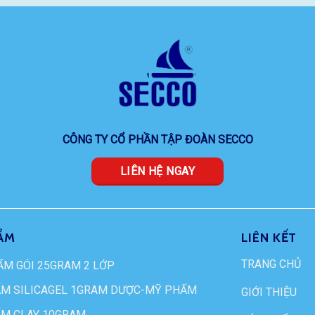
CÔNG TY CỔ PHẦN TẬP ĐOÀN SECCO
LIÊN HỆ NGAY
ẨM
LIÊN KẾT
TRANG CHỦ
ẨM GÓI 25GRAM 2 LỚP
ẨM SILICAGEL 1GRAM DƯỢC-MỸ PHẨM
GIỚI THIỆU
ẨM CLAY 10GRAM