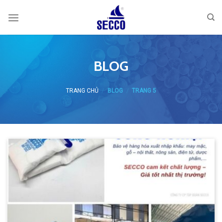
Skip
to
content
BLOG
TRANG CHỦ
/
BLOG
/
TRANG 5