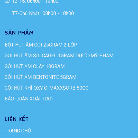
T2-T6: 08h00 - 19h00
T7-Chủ Nhật : 08h00 - 18h00
SẢN PHẨM
BỘT HÚT ẨM GÓI 25GRAM 2 LỚP
GÓI HÚT ẨM SILICAGEL 1GRAM DƯỢC-MỸ PHẨM
GÓI HÚT ẨM CLAY 10GRAM
GÓI HÚT ẨM BENTONITE 5GRAM
GÓI HÚT KHÍ OXY O-MAXXSORB 50CC
BẢO QUẢN XOÀI TƯƠI
LIÊN KẾT
TRANG CHỦ