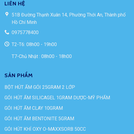
LIÊN HỆ
51B Đường Thạnh Xuân 14, Phường Thới An, Thành phố
Hồ Chí Minh
0975778400
T2-T6: 08h00 - 19h00
T7-Chủ Nhật : 08h00 - 18h00
SẢN PHẨM
BỘT HÚT ẨM GÓI 25GRAM 2 LỚP
GÓI HÚT ẨM SILICAGEL 1GRAM DƯỢC-MỸ PHẨM
GÓI HÚT ẨM CLAY 10GRAM
GÓI HÚT ẨM BENTONITE 5GRAM
GÓI HÚT KHÍ OXY O-MAXXSORB 50CC