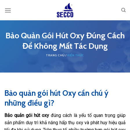
Skip
to
content
Bảo Quản Gói Hút Oxy Đúng Cách
Để Không Mất Tác Dụng
KIẾN THỨC
Bảo quản gói hút Oxy cần chú ý
những điều gì?
Bảo quản gói hút oxy
đúng cách là yếu tố quan trọng giúp
sản phẩm duy trì khả năng hấp thụ oxy và phát huy hiệu quả
tối đa khi sử dụng. Trên thực tế, nhiều trường hợp gói hút oxy